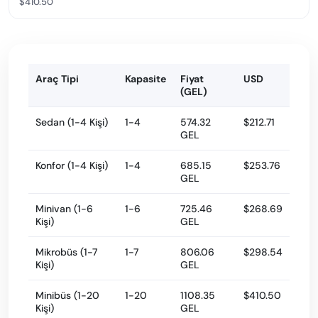
$410.50
Araç Tipi
Kapasite
Fiyat
USD
(GEL)
Sedan (1-4 Kişi)
1-4
574.32
$212.71
GEL
Konfor (1-4 Kişi)
1-4
685.15
$253.76
GEL
Minivan (1-6
1-6
725.46
$268.69
Kişi)
GEL
Mikrobüs (1-7
1-7
806.06
$298.54
Kişi)
GEL
Minibüs (1-20
1-20
1108.35
$410.50
Kişi)
GEL