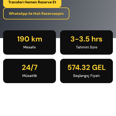
Transferi Hemen Rezerve Et
WhatsApp ile Hızlı Rezervasyon
190 km
3-3.5 hrs
Mesafe
Tahmini Süre
24/7
574.32 GEL
Müsaitlik
Başlangıç Fiyatı