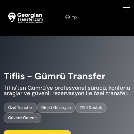
TR
Tiflis - Gümrü Transfer
Tiflis'ten Gümrü'ye profesyonel sürücü, konforlu
araçlar ve güvenli rezervasyon ile özel transfer.
Özel Transfer
Direkt Güzergah
7/24 Destek
Güvenli Ödeme