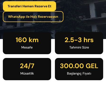
Transferi Hemen Rezerve Et
WhatsApp ile Hızlı Rezervasyon
160 km
2.5-3 hrs
Mesafe
Tahmini Süre
24/7
300.00 GEL
Müsaitlik
Başlangıç Fiyatı