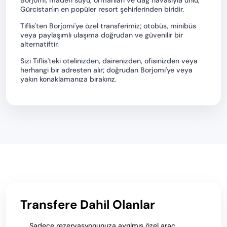
Borjomi, maden suyu, ormanları ve dağ havasıyla ünlü,
Gürcistan'ın en popüler resort şehirlerinden biridir.
Tiflis'ten Borjomi'ye özel transferimiz; otobüs, minibüs
veya paylaşımlı ulaşıma doğrudan ve güvenilir bir
alternatiftir.
Sizi Tiflis'teki otelinizden, dairenizden, ofisinizden veya
herhangi bir adresten alır; doğrudan Borjomi'ye veya
yakın konaklamanıza bırakırız.
Transfere Dahil Olanlar
Sadece rezervasyonunuza ayrılmış özel araç