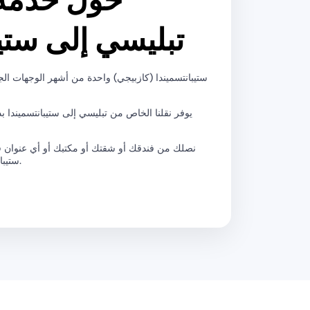
حول خدمة 
تبليسي إلى ستيب
ستيبانتسميندا (كازبيجي) واحدة من أشهر الوجهات الج
يوفر نقلنا الخاص من تبليسي إلى ستيبانتسميندا بديل
نصلك من فندقك أو شقتك أو مكتبك أو أي عنوان 
ستيبانتسميندا أو مكان إقامتك القريب.