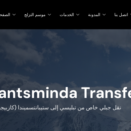
اتصل بنا
المدونة
الخدمات
موسم التزلج
الصفح
pantsminda Transf
نقل جبلي خاص من تبليسي إلى ستيبانتسميندا (كازبي