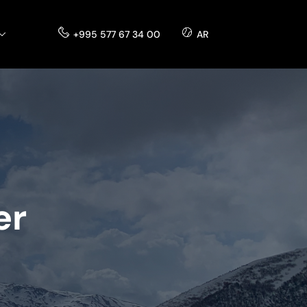
+995 577 67 34 00
AR
er