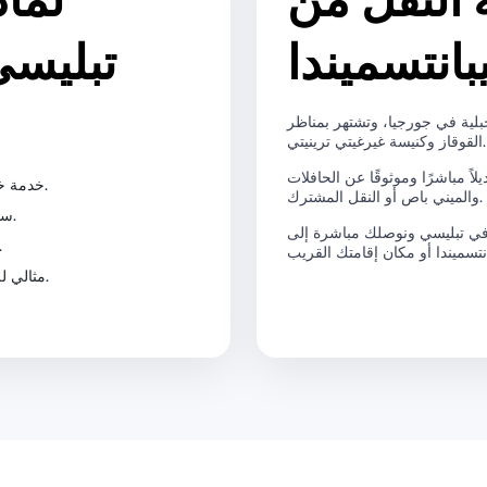
النقل من
لماذ
انتسميندا
تبليسي
بلية في جورجيا، وتشتهر بمناظر
القوقاز وكنيسة غيرغيتي ترينيتي.
اً مباشرًا وموثوقًا عن الحافلات
خدمة خاصة من الباب إلى الباب من أي عنوان في تبليسي.
والميني باص أو النقل المشترك.
سائق محترف لديه خبرة في الطرق الجبلية والشتوية.
في تبليسي ونوصلك مباشرة إلى
أسطول نظيف ومريح من السيدان إ
مثالي للمسافرين الجبليين والمشي والعائلات والمجموعات.