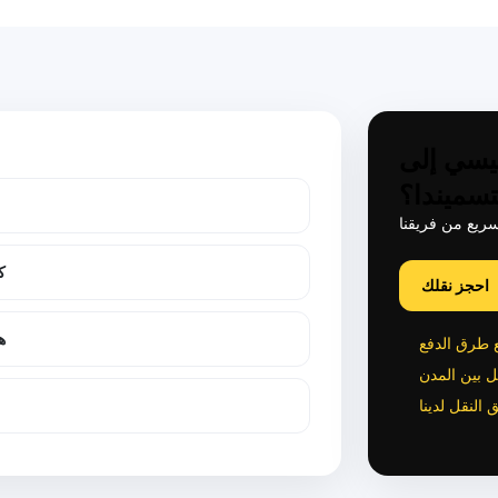
يسي إلى
تسميندا؟
ك
احجز نقلك
ه
طرق الدفع
 بين المدن
النقل لدينا