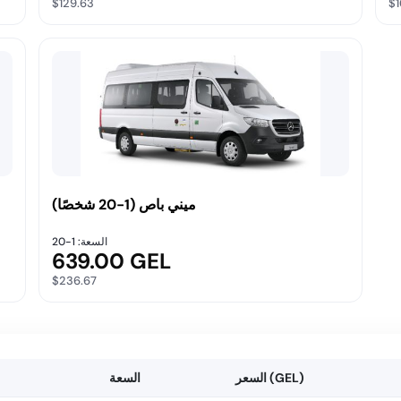
$129.63
$1
ميني باص (1-20 شخصًا)
السعة: 1-20
639.00 GEL
$236.67
السعر (GEL)
السعة