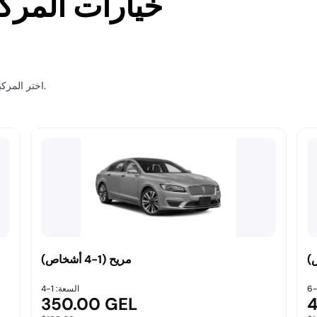
خيارات المرك
اختر المركبة الأنسب لرحلتك من تبليسي إلى ستيبانتسميندا (كازبيجي).
مريح (1-4 أشخاص)
السعة: 1-4
350.00 GEL