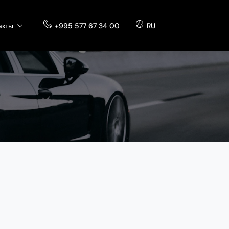
акты
+995 577 67 34 00
RU